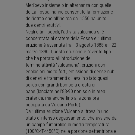
Medioevo insieme o in alternanza con quelle
de La Fossa, hanno consentito la formazione
dell’istmo che all’incirca dal 1550 ha unito i
due centri eruttivi.
Negli ultimi secoli, l’attività vulcanica si è
concentrata al cratere della Fossa e l’ultima
eruzione è avvenuta fra il 3 agosto 1888 e il 22
marzo 1890. Questa eruzione è l’evento tipo
che ha portato all’introduzione del
termine attività “vulcaniana”: eruzioni con
esplosioni molto forti, emissione di dense nubi
di ceneri e frammenti di lava in stato quasi
solido con grandi bombe a crosta di
pane (lanciate nell’88-90 non solo in area
craterica, ma anche fino alla zona ora
occupata da Vulcano Porto).
Dall’ultima eruzione Vulcano si trova in uno
stato d’intenso degassamento, che avviene da
un campo fumarolico di media temperatura
(100°C<T<450°C) nella porzione settentrionale