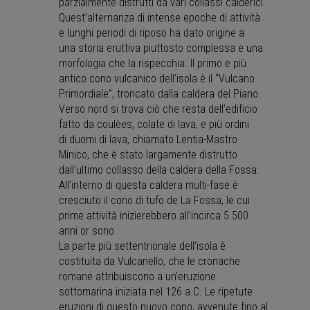
parzialmente distrutti da vari collassi calderici.
Quest’alternanza di intense epoche di attività
e lunghi periodi di riposo ha dato origine a
una storia eruttiva piuttosto complessa e una
morfologia che la rispecchia. Il primo e più
antico cono vulcanico dell’isola è il “Vulcano
Primordiale”, troncato dalla caldera del Piano.
Verso nord si trova ciò che resta dell’edificio
fatto da coulèes, colate di lava, e più ordini
di duomi di lava, chiamato Lentia-Mastro
Minico, che è stato largamente distrutto
dall’ultimo collasso della caldera della Fossa.
All’interno di questa caldera multi-fase è
cresciuto il cono di tufo de La Fossa, le cui
prime attività inizierebbero all’incirca 5.500
anni or sono.
La parte più settentrionale dell’isola è
costituita da Vulcanello, che le cronache
romane attribuiscono a un’eruzione
sottomarina iniziata nel 126 a.C. Le ripetute
eruzioni di questo nuovo cono, avvenute fino al