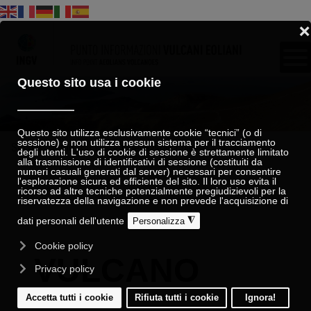
Sei qui:
Home
I vulcani delle Isole Eolie
Vulcano
VULCANO