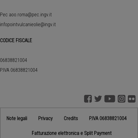
Pec
aoo.roma@pec.ingv.it
infopointvulcanieolie@ingv.it
CODICE FISCALE
06838821004
P.IVA 06838821004
Note legali
Privacy
Credits
P.IVA 06838821004
♿
Fatturazione elettronica e Split Payment